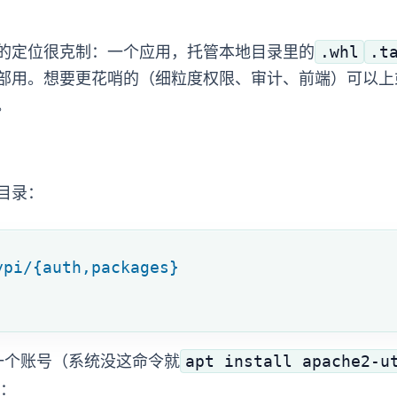
.whl
.t
定位很克制：一个 WSGI 应用，托管本地目录里的
想要更花哨的（细粒度权限、审计、前端 UI）可以上 devpi 或 N
。
目录：
ypi/{auth,packages}
apt install apache2-u
一个账号（系统没这命令就
：