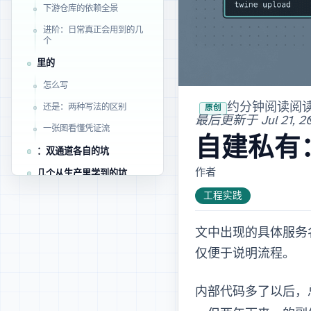
下游仓库的依赖全景
uv 进阶：日常真正会用到的几
个
Docker 里的 BuildKit secret
Dockerfile 怎么写
· 约 38 分钟阅读
· 阅
src= 还是 env=：两种写法的区别
原创
最后更新于
Jul 21, 
一张图看懂凭证流
自建私有 PyPI：
CI：双通道各自的坑
作者: Alex Xiang
几个从生产里学到的坑
工程实践
小结
文中出现的具体服务
仅便于说明流程。
内部代码多了以后，总