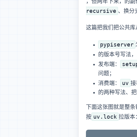
submodule，但两年下来，
recursive
、换分支时还
这篇把我们把公共库从 submod
pypiserver
PEP 440 的版本
setu
发布端：
问题；
uv
消费端：
接
Docker BuildKit se
下面这张图就是整条链路的
uv.lock
按
拉版本