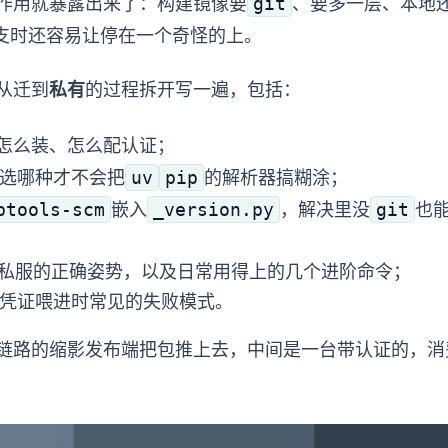
git
submodule 的副作用就暴露出来了：构建镜像要
、CI 要多 checkout 一层、本地 c
容易让 submodule 停在一个奇怪的 SHA 上。
ule 迁到
私有 PyPI
的过程拆开写一遍，包括：
怎么装、怎么配认证；
uv
pip
号写法，选哪种才不会把
的解析器搞糊涂；
ptools-scm
_version.py
git
+ 嵌入
，解决 Docker 里没
也
私服的正确姿势，以及日常用得上的几个进阶命令；
cret 的两种写法、CI 把凭证喂进 build 时常见的失败模式。
缩影——发布端把包推上去，中间是一台带认证的 pypiserver，
：