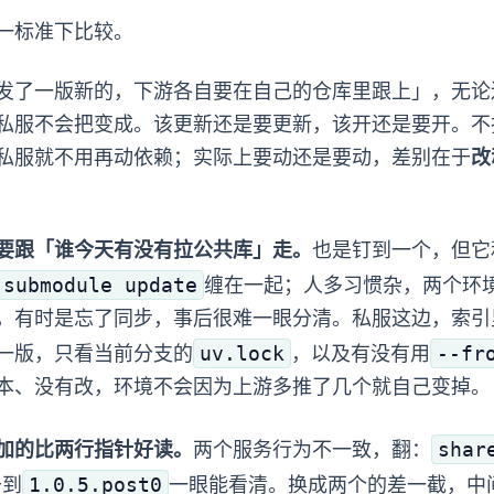
一标准下比较。
一版新的，下游各自要在自己的仓库里跟上」，无论 submodul
，私服不会把 N 变成 1。lock 该更新还是要更新，PR 该开还是要
私服就不用再动依赖；实际上要动还是要动，差别在于
改
 走，不要跟「谁今天有没有拉公共库」走。
Submodule 也是钉到一个 SHA
submodule update
缠在一起；人多习惯杂，两个环境指着
，有时是忘了同步，事后很难一眼分清。私服这边，索引
uv.lock
--fr
行时到底装哪一版，只看当前分支的
，以及 CI 有没有用
有改 lock，环境不会因为上游多推了几个 commit 就自己变掉。
shar
ff 比两行 submodule 指针好读。
两个服务行为不一致，翻 PR：
1.0.5.post0
升到
一眼能看清。换成两个 submodule 的 hash 差