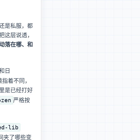
e 还是私服，都
开。不把这层说透，
动落在哪、和
，但它和日
不同 SHA，
里是已经打好
ozen
严格按 lock
ed-lib
一截，中间夹了哪些变