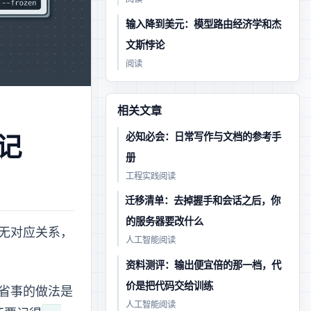
Luna 输入降到 0.2 美元：模型路由经济学和杰
文斯悖论
· 阅读
相关文章
Markdown 必知必会：日常写作与文档的参考手
笔记
册
工程实践 · 阅读
MCP 2026-07-28 迁移清单：去掉握手和会话之后，你
的服务器要改什么
无对应关系，
人工智能 · 阅读
Muse Code 资料测评：输出便宜 21 倍的那一档，代
价是把代码交给 Meta 训练
做法是 git
人工智能 · 阅读