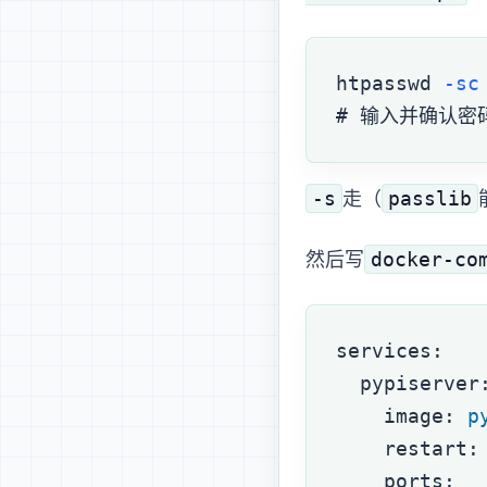
htpasswd
 -sc
# 输入并确认密
-s
passlib
走 SHA1（
docker-co
然后写
services
:
  pypiserver
    image
: 
p
    restart
:
    ports
: