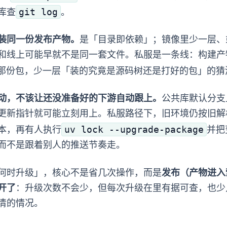
git log
库查
。
量装同一份发布产物。
Submodule 是「目录即依赖」；镜像里少 copy 一层、或者 
不一致，本地和线上可能早就不是同一套文件。私服是一条线：构建
那份包，少一层「装的究竟是源码树还是打好的包」的猜
动，不该让还没准备好的下游自动跟上。
公共库默认分支
e 只要有人更新指针就可能立刻用上。私服路径下，旧环境仍按旧 lock
uv lock --upgrade-package
本，再有人执行
并把
 里，而不是跟着别人的推送节奏走。
何时升级」，核心不是省几次操作，而是
发布（产物进入
分开了
：升级次数不会少，但每次升级在 diff 里有据可查，
HA」扯不清的情况。