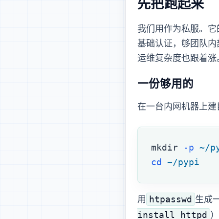
先把 pypiserver 跑起来
我们用
作为私服。它的
基础认证，够团队内部用。
运维复杂度也跟着涨
一份够用的 docker-compose
在一台内网机器上建
mkdir
 -p
 ~/p
cd
 ~/pypi
htpasswd
用
生成
install httpd
）