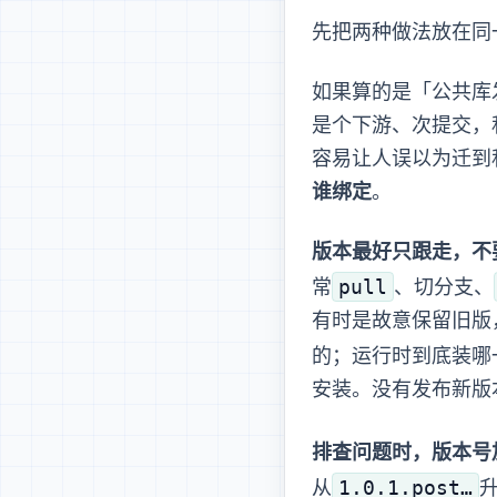
先把两种做法放在同
如果算的是「公共库发了
是 N 个下游、N 次提交
容易让人误以为迁到
谁绑定
。
版本最好只跟 lock
pull
常
、切分支、
有时是故意保留旧版
的 wheel/sdist；运
安装。没有发布新版本、没
排查问题时，版本号加 lock 的 di
1.0.1.post…
从