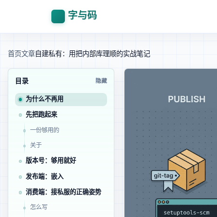
字与码
首页
文章
自建私有 PyPI：用 pypiserver + uv 把内部库理顺的实战笔记
目录
隐藏
为什么不再用 submodule
先把 pypiserver 跑起来
一份够用的 docker-compose
关于 HTTPS
版本号：PEP 440 够用就好
发布端：setuptools-scm + 嵌入 _version.py
消费端：uv 接私服的正确姿势
pyproject.toml 怎么写