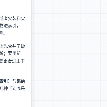
editable 安装和实
产物进索引，
测。
上先合并了破
 解析；要用新
变更合进主干——
索引）与采纳
也少几种「到底是