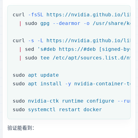
curl
 -fsSL
 https://nvidia.github.io/libn
  |
 sudo
 gpg
 --dearmor
 -o
 /usr/share/key
curl
 -s
 -L
 https://nvidia.github.io/libn
  |
 sed
 's#deb https://#deb [signed-by=/
  |
 sudo
 tee
 /etc/apt/sources.list.d/nvi
sudo
 apt
 update
sudo
 apt
 install
 -y
 nvidia-container-too
sudo
 nvidia-ctk
 runtime
 configure
 --runt
sudo
 systemctl
 restart
 docker
验证 Docker 能看到 GPU：