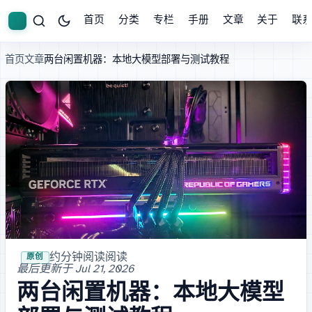
首页
分类
专栏
手册
文章
关于
联
首页
文章
两台闲置 RTX 4090 机器：本地大模型部署与测试教程
· 约 103 分钟阅读
· 阅读
原创
最后更新于
Jul 21, 2026
两台闲置 RTX 4090 机器：本地大模型