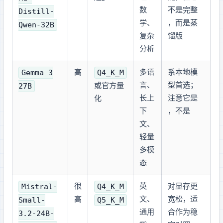
数
不是完整 DeepSeek
Distill-
学、
R1，而是 32B 蒸
Qwen-32B
复杂
馏版
分析
Gemma 3
Q4_K_M
高
多语
Google 系本地模
27B
言、
型首选；
或官方量
长上
注意它是
化
下
Gemma，不是 Gemini
文、
轻量
多模
态
Mistral-
Q4_K_M
很
英
24B 对 24GB 显存更
Small-
高
Q5_K_M
文、
宽松，适
通用
合作为稳
3.2-24B-