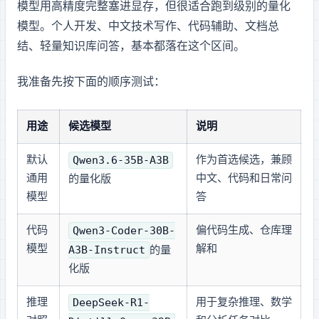
模型用高精度完整塞进显存，但很适合跑 30B 到 35B 级别的 4bit 量化
模型。个人开发、中文技术写作、代码辅助、文档总
结、轻量知识库问答，基本都落在这个区间。
我准备先按下面的顺序测试：
用途
候选模型
说明
Qwen3.6-35B-A3B
默认
作为首选候选，兼顾
通用
中文、代码和日常问
的 GGUF 4bit 量化版
模型
答
Qwen3-Coder-30B-
代码
偏代码生成、仓库理
模型
A3B-Instruct
解和 Agentic Coding
的 GGUF 4bit 量
化版
DeepSeek-R1-
推理
用于复杂推理、数学