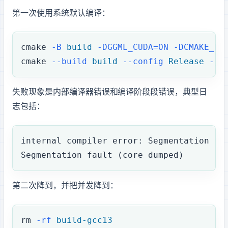
第一次使用系统默认 GCC 15 编译：
cmake
 -B
 build
 -DGGML_CUDA=ON
 -DCMAKE_BU
cmake
 --build
 build
 --config
 Release
 -j
"
失败现象是 GCC 内部编译器错误和 CUDA 编译阶段段错误，典型日
志包括：
internal compiler error: Segmentation fa
Segmentation fault (core dumped)
第二次降到 GCC/G++ 13，并把并发降到 2：
rm
 -rf
 build-gcc13