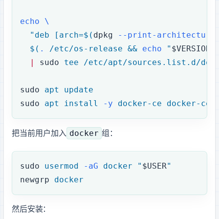
echo
 \
  "deb [arch=$(
dpkg
 --print-architecture
  $(
.
 /etc/os-release && 
echo
 "
$VERSION_
  |
 sudo
 tee
 /etc/apt/sources.list.d/doc
sudo
 apt
 update
sudo
 apt
 install
 -y
 docker-ce
 docker-ce-
docker
把当前用户加入
组：
sudo
 usermod
 -aG
 docker
 "
$USER
"
newgrp
 docker
然后安装 NVIDIA Container Toolkit：