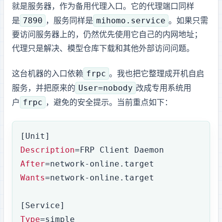
就是 GPU 服务器 B，作为备用代理入口。它的代理端口同样
7890
mihomo.service
是
，systemd 服务同样是
。如果只需
要访问 GPU 服务器 A 上的 Ollama，仍然优先使用它自己的内网 API 地址；
代理只是解决 GitHub、模型仓库下载和其他外部访问问题。
frpc
这台机器的 SSH 入口依赖
。我也把它整理成 systemd 开机自启
User=nobody
服务，并把原来的
改成专用系统用
frpc
户
，避免 systemd 的安全提示。当前 unit 重点如下：
[Unit]
Description
=FRP Client Daemon
After
=network-online.target
Wants
=network-online.target
[Service]
Type
=simple