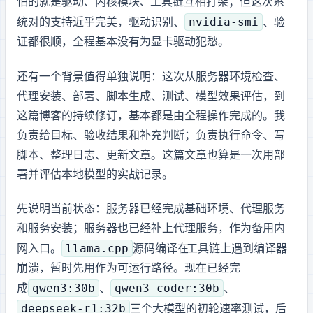
怕的就是驱动、内核模块、CUDA 工具链互相打架；但这次系
nvidia-smi
统对 RTX 4090 的支持近乎完美，驱动识别、
、Docker GPU 验
证都很顺，全程基本没有为显卡驱动犯愁。
还有一个背景值得单独说明：这次从服务器环境检查、
代理安装、Ollama 部署、benchmark 脚本生成、API 测试、模型效果评估，到
这篇博客的持续修订，基本都是由
全程操作完成的。我
负责给目标、验收结果和补充判断；Codex 负责执行命令、写
脚本、整理日志、更新文章。这篇文章也算是一次“用 AI Agent 部
署并评估本地 AI 模型”的实战记录。
先说明当前状态：GPU 服务器 A 已经完成基础环境、代理服务
和 Ollama 服务安装；GPU 服务器 B 也已经补上代理服务，作为备用内
llama.cpp
网入口。
源码编译在 Ubuntu 26.04 LTS + CUDA 工具链上遇到编译器
崩溃，暂时先用 Ollama 作为可运行路径。现在已经完
qwen3:30b
qwen3-coder:30b
成
、
、
deepseek-r1:32b
三个大模型的初轮 token 速率测试，后