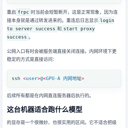
frpc
重启
时当前 SSH 会短暂断开，这是正常现象，因为 SSH 连
login
接本身就是通过 frp 转发进来的。重连后日志显示
to server success
start proxy
和
success
。
公网 frp SSH 入口有时会被服务端直接关闭连接。内网环境下更
稳定的方式是直接访问：
ssh
 <
use
r
>
@
<
GPU-A
 内网地
址
>
后续所有 Ollama benchmark 都是在内网直连 GPU 服务器 A 后执行的。
这台机器适合跑什么模型
RTX 4090 的 24GB 显存是一个很微妙、也很实用的区间。它不适合把 70B 级