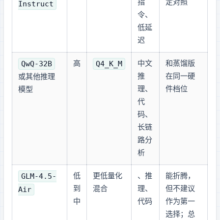
指
定对照
Instruct
令、
低延
迟
QwQ-32B
Q4_K_M
高
中文
和 DeepSeek 32B 蒸馏版
推
在同一硬
或其他 Qwen 32B 推理
理、
件档位
模型
代
码、
长链
路分
析
GLM-4.5-
低
更低量化 + CPU/RAM
Agent、推
能折腾，
Air
到
混合
理、
但不建议
中
代码
作为第一
选择；总