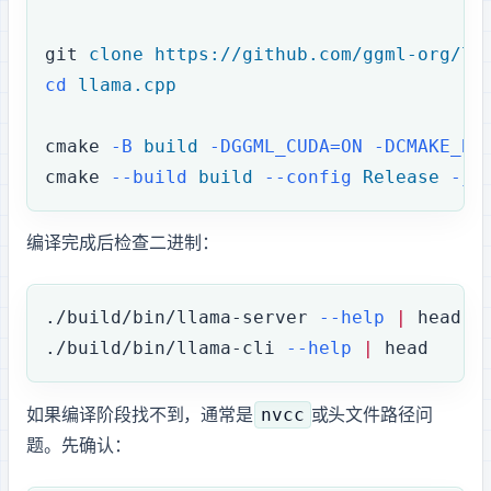
git
 clone
 https://github.com/ggml-org/ll
cd
 llama.cpp
cmake
 -B
 build
 -DGGML_CUDA=ON
 -DCMAKE_BU
cmake
 --build
 build
 --config
 Release
 -j
"
编译完成后检查二进制：
./build/bin/llama-server
 --help
 |
 head
./build/bin/llama-cli
 --help
 |
 head
nvcc
如果编译阶段找不到 CUDA，通常是
或 CUDA 头文件路径问
题。先确认：