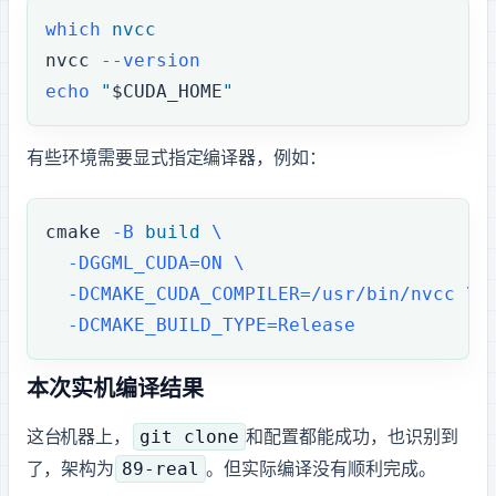
which
 nvcc
nvcc
 --version
echo
 "
$CUDA_HOME
"
有些环境需要显式指定 CUDA 编译器，例如：
cmake
 -B
 build
 \
  -DGGML_CUDA=ON
 \
  -DCMAKE_CUDA_COMPILER=/usr/bin/nvcc
 \
  -DCMAKE_BUILD_TYPE=Release
本次实机编译结果
git clone
这台 Ubuntu 26.04 LTS 机器上，
和 CMake 配置都能成功，CMake 也识别到
89-real
了 CUDA backend，架构为
。但实际编译没有顺利完成。