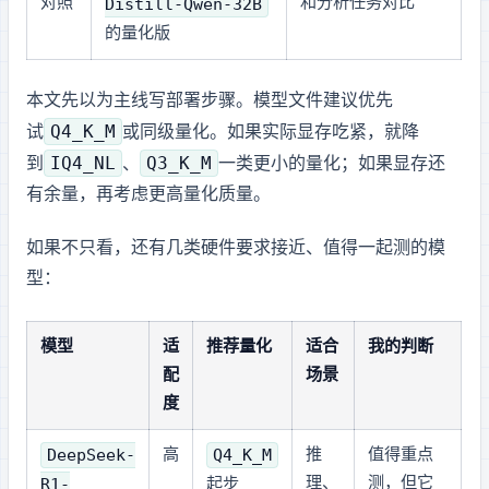
对照
Distill-Qwen-32B
和分析任务对比
的 GGUF 4bit 量化版
本文先以
为主线写部署步骤。模型文件建议优先
Q4_K_M
试
或同级 4bit 量化。如果实际显存吃紧，就降
IQ4_NL
Q3_K_M
到
、
一类更小的量化；如果显存还
有余量，再考虑更高量化质量。
如果不只看 Qwen，还有几类硬件要求接近、值得一起测的模
型：
模型
4090 24GB 适
推荐量化
适合
我的判断
配
场景
度
DeepSeek-
Q4_K_M
高
推
值得重点
R1-
理、
测，但它
起步