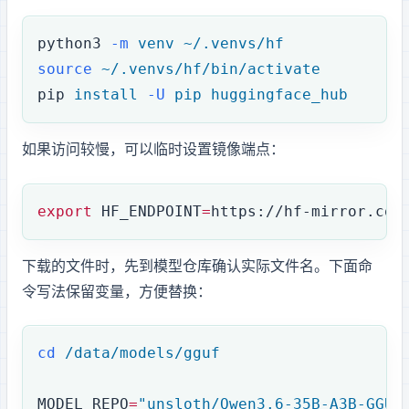
python3
 -m
 venv
 ~/.venvs/hf
source
 ~/.venvs/hf/bin/activate
pip
 install
 -U
 pip
 huggingface_hub
如果访问 Hugging Face 较慢，可以临时设置镜像端点：
export
 HF_ENDPOINT
=
https://hf-mirror.com
下载 Qwen3.6 的 GGUF 文件时，先到模型仓库确认实际文件名。下面命
令写法保留变量，方便替换：
cd
 /data/models/gguf
MODEL_REPO
=
"unsloth/Qwen3.6-35B-A3B-GGUF