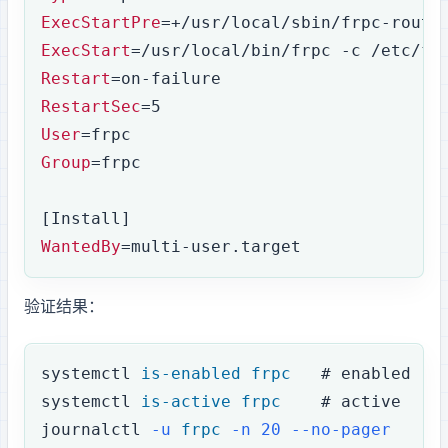
ExecStartPre
=+/usr/local/sbin/frpc-route
ExecStart
=/usr/local/bin/frpc -c /etc/fr
Restart
=on-failure
RestartSec
=5
User
=frpc
Group
=frpc
[Install]
WantedBy
=multi-user.target
验证结果：
systemctl
 is-enabled
 frpc
   # enabled
systemctl
 is-active
 frpc
    # active
journalctl
 -u
 frpc
 -n
 20
 --no-pager