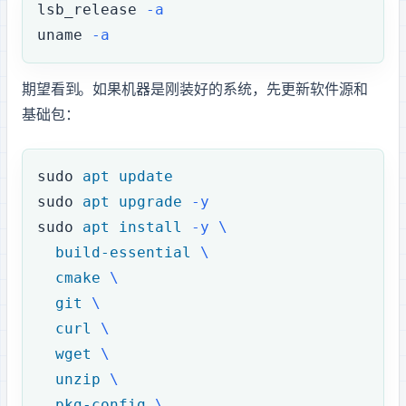
lsb_release
 -a
uname
 -a
期望看到 Ubuntu 26.04 LTS。如果机器是刚装好的系统，先更新软件源和
基础包：
sudo
 apt
 update
sudo
 apt
 upgrade
 -y
sudo
 apt
 install
 -y
 \
  build-essential
 \
  cmake
 \
  git
 \
  curl
 \
  wget
 \
  unzip
 \
  pkg-config
 \