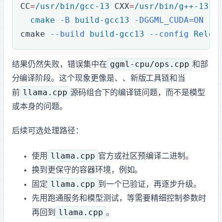
CC
=
/usr/bin/gcc-13
 CXX
=
/usr/bin/g++-13
 \
  cmake
 -B
 build-gcc13
 -DGGML_CUDA=ON
 -D
cmake
 --build
 build-gcc13
 --config
 Relea
ggml-cpu/ops.cpp
结果仍然失败，错误集中在
和部
分 CUDA template instance 编译阶段。这个现象更像是 Ubuntu 26.04、GCC、新版 CUDA 工具链和当
llama.cpp
前
源码组合下的编译链问题，而不是模型
或 GPU 本身的问题。
后续可选处理路径：
llama.cpp
使用
官方或社区预编译二进制。
换到更保守的容器环境，例如 Ubuntu 24.04 + CUDA 12.x + GCC 12/13。
llama.cpp
固定
到一个已验证 commit，再逐步升级。
先用 Ollama 跑通服务和模型测试，等需要精细控制参数时
llama.cpp
再回到
。