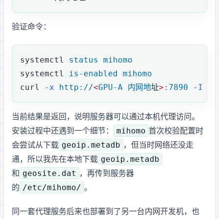
验证命令：
systemctl
 status
 mihomo
systemctl
 is-enabled
 mihomo
curl
 -x
 http://
<
GPU-A
 内网地
址
>
:7890
 -I
 -L
当前结果是 GitHub 返回 HTTP 200，说明服务器可以通过本机代理访问 GitHub。
mihomo
安装过程中还遇到一个细节：
首次校验配置时
geoip.metadb
会尝试从 GitHub 下载
，但当时网络还没走
geoip.metadb
通，所以我先在本地下载
geosite.dat
和
，再传到服务器
/etc/mihomo/
的
。
同一套代理服务后来也部署到了另一台内网开发机，也