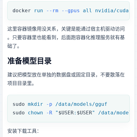
docker
 run
 --rm
 --gpus
 all
 nvidia/cuda:1
这里容器镜像用 Ubuntu 24.04 base 没关系，关键是能通过宿主机驱动访问
GPU。只要容器里也能看到 RTX 4090，后面跑容器化推理服务就有基
础了。
3. 准备模型目录
建议把模型放在单独的数据盘或固定目录，不要散落在
项目目录里。
sudo
 mkdir
 -p
 /data/models/gguf
sudo
 chown
 -R
 "
$USER
:
$USER
"
 /data/models
安装 Hugging Face 下载工具：