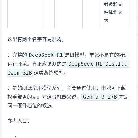
参数和文
件体积太
大
这里有两个名字容易混淆。
DeepSeek-R1
：完整的
是 671B 级 MoE 模型，单张 RTX 4090 不是它的舒适
DeepSeek-R1-Distill-
运行环境。4090 24GB 真正应该测的是
Qwen-32B
这类蒸馏模型。
：Gemini 是 Google 的闭源商用模型系列，主要通过 API 使用；本地可下载
Gemma 3 27B
权重部署的是 Gemma。对这台机器来说，
才是
同一硬件档位的候选。
参考入口：