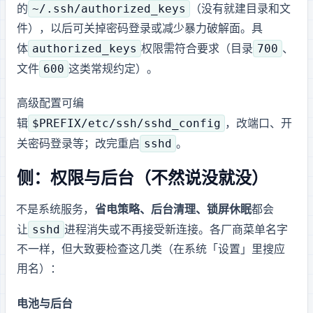
~/.ssh/authorized_keys
的
（没有就建目录和文
件），以后可关掉密码登录或减少暴力破解面。具
authorized_keys
700
体
权限需符合 OpenSSH 要求（目录
、
600
文件
这类常规约定）。
高级配置可编
$PREFIX/etc/ssh/sshd_config
辑
，改端口、开
sshd
关密码登录等；改完重启
。
Android 侧：权限与后台（不然 sshd 说没就没）
Termux 不是系统服务，
省电策略、后台清理、锁屏休眠
都会
sshd
让
进程消失或不再接受新连接。各厂商菜单名字
不一样，但大致要检查这几类（在系统「设置」里搜应
用名
）：
电池与后台