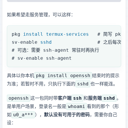
如果希望走服务管理，可以这样：
pkg
 install
 termux-services
   # 简写 pkg 
sv-enable
 sshd
                # 之后每次
# 可选：需要 ssh-agent 常驻时再执行
# sv-enable ssh-agent
pkg install openssh
具体以你本机
结束时的提示
sshd
为准；若暂时不用 runit，只执行下面的
也一样能连。
openssh
ssh
sshd
这一包同时带
客户端
和
服务端
。Termux
whoami
是单用户场景，登录名一般是
看到的那个（形
u0_a***
如
），
默认没有可用于 SSH 的密码
，需要你自己
设：