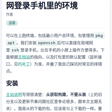
网登录手机里的 Linux 环境
作者: Alex Xiang
运维
pkg
可以在 Android 上跑Linux终端，包括最小 Linux 用户态环境，包管理用
apt
openssh
。我们安装
后可以直接在局域网
ssh
里
登录手机，比在手机的小屏上操作方便得多。下
面根据
termux.dev 文档站
的指向，以及 Termux 打包里 OpenSSH 的默认配置（监听
端
口，见
termux-packages 的 sshd_config 补丁
）为准，并叠了我自己踩坑时常见的排错
点。
安装 Termux
主站说明
写得很清楚：
从 F-Droid 获取构建，不要从 Google Play 装
（Play 上的旧
分支以及更新节奏问题社区里争论很多，跟本文主题无
关）。我是从github的release下载的apk包，应该是与F-Droid上下载的一样。要