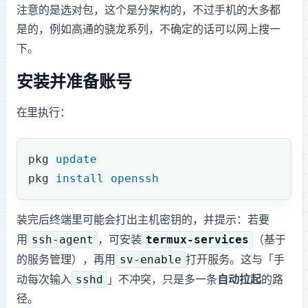
注意的是选对apk包，这个是分cpu架构的，不过手机的cpu大多都
是arm64的，例如高通的骁龙系列，不确定的话可以网上搜一
下。
安装 OpenSSH 并准备账号
在 Termux 里执行：
pkg
 update
pkg
 install
 openssh
装完后终端里可能会打出主机密钥的
，并提示：若要
ssh-agent
termux-services
用
，可安装
（基于 runit
sv-enable
的服务管理），再用
打开服务。这与「手
sshd
动每次输入
」不冲突，只是多一条
自动拉起
的路
径。