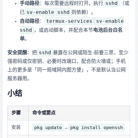
sshd
手动路径
：每次需要远程时打开 Termux，执行
（或
sv-enable sshd
已
则依赖 termux-services）。
termux-services
sv-enable
自动路径
：
sshd
，或
+ 启动脚本，并配合本节
电池/后台白名
单
。
sshd
安全提醒
：把
暴露在公网或陌生 Wi‑Fi 前要三思，至少
强密码或仅密钥、必要时改端口、配合防火墙或 VPN；手机
上的 SSH 更多是「同一局域网内图方便」，不是默认当公网
服务器用。
小结
步骤
命令或要点
pkg update
pkg install openssh
安装
→