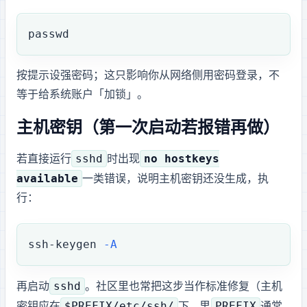
passwd
按提示设强密码；这只影响你从网络侧用密码登录，不
等于给 Android 系统账户「加锁」。
主机密钥（第一次启动若报错再做）
sshd
no hostkeys
若直接运行
时出现
available
一类错误，说明主机密钥还没生成，执
行：
ssh-keygen
 -A
sshd
再启动
。社区 issue 里也常把这步当作标准修复（主机
$PREFIX/etc/ssh/
PREFIX
密钥应在
下，Termux 里
通常