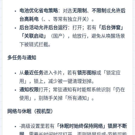
电池优化 / 省电策略
：对 Termux 选
无限制
、
不限制
或
允许后
台高耗电
（MIUI、ColorOS、HarmonyOS 等常有独立开关）。
后台活动 / 允许后台运行
：打开；若有
「后台弹窗」
「关联启动」
（国产 ROM），给 Termux 放行，避免从 PC 唤醒场景
下被链式拦截。
多任务与通知
从
最近任务
进入 Termux 卡片，若有
锁形图标
或「锁定应
用」，锁上，减少被一键清理划掉。
通知权限
打开；Termux 常驻通知有时能帮系统识别「仍在
使用」，别随手关掉「所有通知」。
网络与休眠（视机型）
Wi‑Fi 高级设置里若有
「休眠时始终保持网络」
锁屏不断
网
，需要长时间 SSH 时可打开，否则锁屏后 ARP 或 Wi‑Fi 节能可能