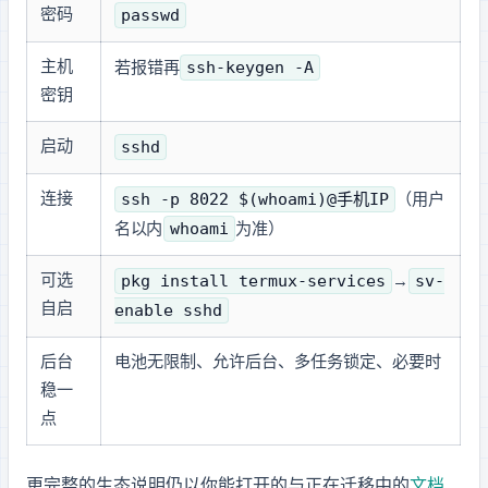
passwd
密码
ssh-keygen -A
主机
若报错再
密钥
sshd
启动
ssh -p 8022 $(whoami)@手机IP
连接
（用户
whoami
名以 Termux 内
为准）
pkg install termux-services
sv-
可选
→
自启
enable sshd
后台
电池无限制、允许后台、多任务锁定、必要时 wake-lock / Termux:Boot
稳一
点
更完整的生态说明仍以你能打开的
与正在迁移中的
termux.dev 文档