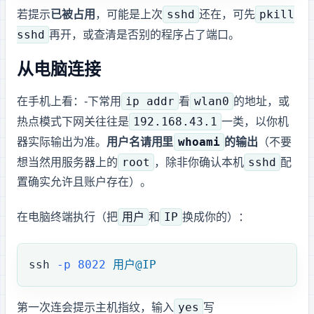
sshd
pkill
若提示
8022 已被占用
，可能是上次
还在，可先
sshd
再开，或查清是否别的程序占了端口。
从电脑连接
ip addr
wlan0
在手机上看 IP：Wi‑Fi 下常用
看
的地址，或
192.168.43.1
热点模式下网关往往是
一类，以你机
whoami
器实际输出为准。
用户名请用 Termux 里
的输出
（不要
root
sshd
想当然用 Linux 服务器上的
，除非你确认本机
配
置确实允许且账户存在）。
用户
IP
在电脑终端执行（把
和
换成你的）：
ssh
 -p
 8022
 用户@IP
yes
第一次连会提示主机指纹，输入
写