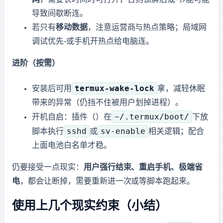
导致间歇断连。
若只有
移动数据
，注意运营商 NAT 与热点策略；局域网
调试优先 Wi‑Fi 或手机开热点给电脑连。
进阶（按需）
termux-wake-lock
安装
后可用
拿
，减轻 CPU 休眠
带来的异常（仍挡不住被用户划掉进程）。
~/.termux/boot/
开机自启：插件
（
）在
下放
sshd
sv-enable
脚本执行
或
相关逻辑；配合
上面电池白名单才稳。
仍要接受一点现实：
用户强行结束 Termux、重启手机、极端省
电
，都会让 SSH 断掉，需要重新进一次 Termux 或等 Boot 脚本跑起来。
使用上几个现实约束（小结）