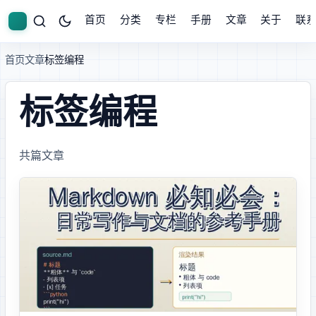
首页
分类
专栏
手册
文章
关于
联
首页
文章
标签: #AI 编程
标签: #AI 编程
共 10 篇文章