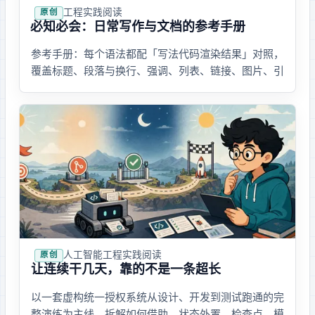
工程实践
· 阅读
原创
Markdown 必知必会：日常写作与文档的参考手册
Markdown 参考手册：每个语法都配「写法代码 + 渲染结果」对照，
覆盖标题、段落与换行、强调、列表、链接、图片、引
用、代码块、表格、分割线、转义、脚注、公式等基础
与进阶语法，附平台差异、工程实践、lint 校验和一页速查
表。
人工智能 · 工程实践
· 阅读
原创
让 Codex 连续干几天，靠的不是一条超长 Prompt
以一套虚构统一授权系统从设计、开发到测试跑通的完
整演练为主线，拆解 Codex 如何借助 Goal、状态外置、检查点、模