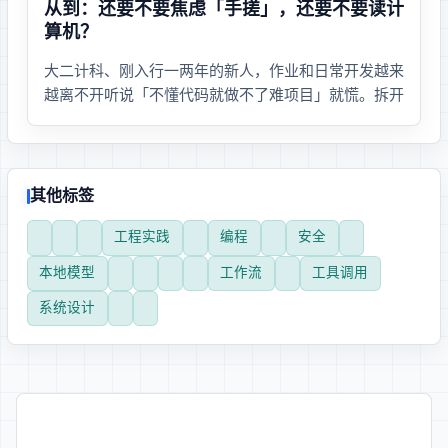
从 vibe coding 到 agent：还要不要焦虑「手搓」，还要不要读计
算机？
大二计科、刚入行一两年的新人，作业和日常开发越来
越离不开 AI——听说「不懂代码就做不了难项目」就慌。拆开
看：该慌什么、不该慌什么，以及专业还要不要选计算
机这条线。
其他标签
#工程实践
#AI 编程
#安全
#本地模型
#工作流
#工具调用
#系统设计