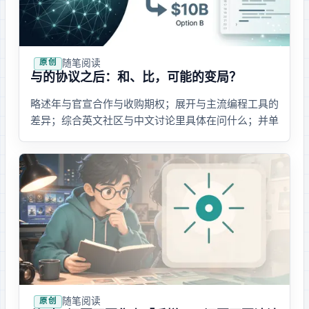
随笔
· 阅读
原创
SpaceX 与 Cursor 的协议之后：和 Claude Code、Codex 比，Cursor 可能的变局？
略述 2026 年 SpaceX 与 Anysphere 官宣合作与收购期权；展开 Cursor 与主流 AI 编程工具的
差异；综合英文社区与中文讨论里具体在问什么；并单
独写一笔国内使用与支付上的体感，以及被更深绑定到
美国科技资本后可能触动的几件事。
随笔
· 阅读
原创